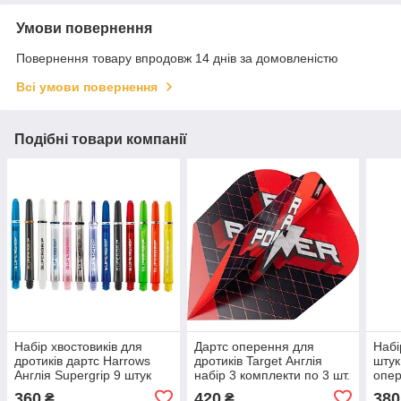
Умови повернення
Повернення товару впродовж 14 днів за домовленістю
Всі умови повернення
Подібні товари компанії
Набір хвостовиків для
Дартс оперення для
Набі
дротиків дартс Harrows
дротиків Target Англія
штук
Англія Supergrip 9 штук
набір 3 комплекти по 3 шт.
опер
360
420
380
₴
₴