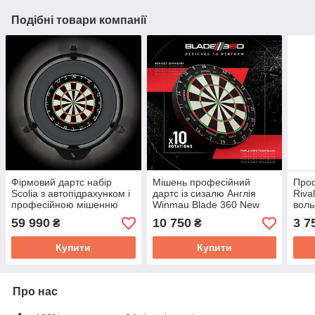
Подібні товари компанії
Фірмовий дартс набір
Мішень професійний
Проф
Scolia з автопідрахунком і
дартс із сизалю Англія
Riva
професійною мішенню
Winmau Blade 360 New
воль
Blade6 Англія
2026 з підсвіткою і
59 990
10 750
3 7
₴
₴
захистом
Купити
Купити
Про нас