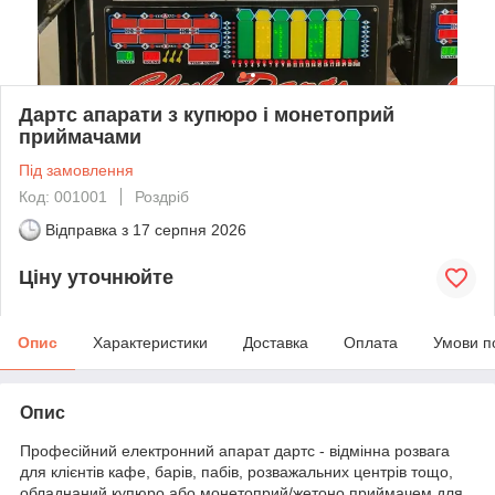
Дартс апарати з купюро і монетоприй
приймачами
Під замовлення
Код: 001001
Роздріб
Відправка з
17 серпня 2026
Ціну уточнюйте
Опис
Характеристики
Доставка
Оплата
Умови п
Опис
Професійний електронний апарат дартс - відмінна розвага
для клієнтів кафе, барів, пабів, розважальних центрів тощо,
обладнаний купюро або монетоприй/жетоно приймачем для