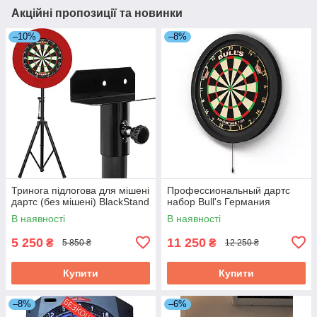
Акційні пропозиції та новинки
–10%
–8%
Тринога підлогова для мішені
Профессиональный дартс
дартс (без мішені) BlackStand
набор Bull's Германия
В наявності
В наявності
5 250
11 250
₴
₴
5 850 ₴
12 250 ₴
Купити
Купити
–8%
–6%