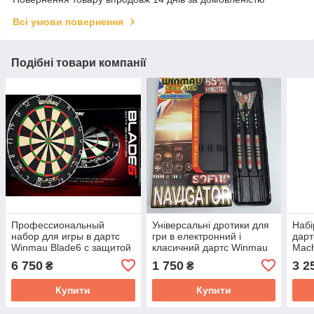
Всі умови повернення
Подібні товари компанії
Профессиональный
Універсальні дротики для
Набі
набор для игры в дартс
гри в електронний і
дарт
Winmau Blade6 с защитой
класичний дартс Winmau
Mach
и дротиками
Англія Navigator 18 грамів
гра
6 750
1 750
3 2
₴
₴
Купити
Купити