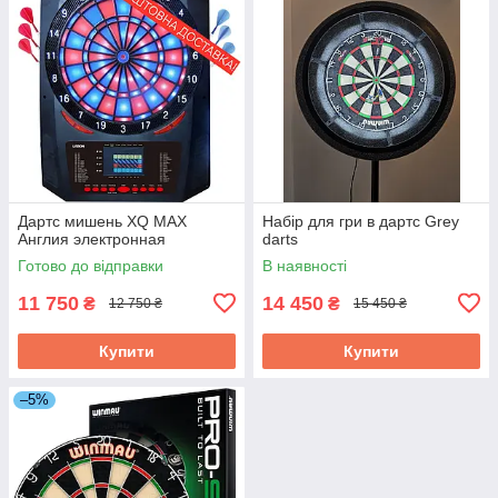
Дартс мишень XQ MAX
Набір для гри в дартс Grey
Англия электронная
darts
Готово до відправки
В наявності
11 750
14 450
₴
₴
12 750 ₴
15 450 ₴
Купити
Купити
–5%