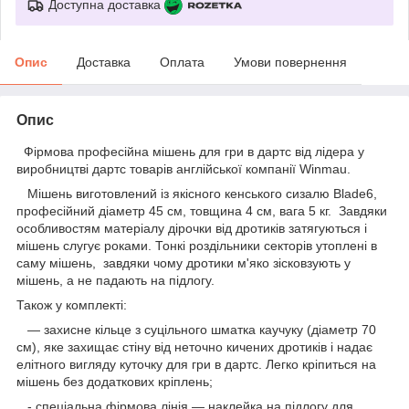
Доступна доставка
Опис
Доставка
Оплата
Умови повернення
Опис
Фірмова професійна мішень для гри в дартс від лідера у
виробництві дартс товарів англійської компанії Winmau.
Мішень виготовлений із якісного кенського сизалю Blade6,
професійний діаметр 45 см, товщина 4 см, вага 5 кг. Завдяки
особливостям матеріалу дірочки від дротиків затягуються і
мішень слугує роками. Тонкі роздільники секторів утоплені в
саму мішень, завдяки чому дротики м'яко зісковзують у
мішень, а не падають на підлогу.
Також у комплекті:
— захисне кільце з суцільного шматка каучуку (діаметр 70
см), яке захищає стіну від неточно кичених дротиків і надає
елітного вигляду куточку для гри в дартс. Легко кріпиться на
мішень без додаткових кріплень;
- спеціальна фірмова лінія — наклейка на підлогу для