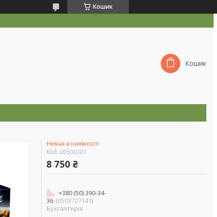
Кошик
Кошик
Немає в наявності
Код:
00500301
8 750 ₴
+380 (50) 390-34-
36
0503727141
Бухгалтерія