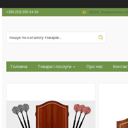
+380 (50) 390-34-36
88000, Закарпатська об
Головна
Товари і послуги
Про нас
Контак