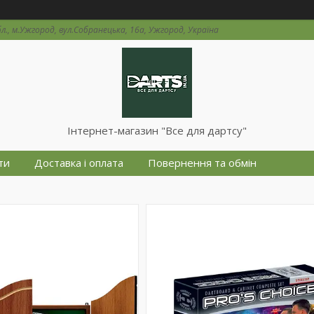
л., м.Ужгород, вул.Собранецька, 16а, Ужгород, Україна
Інтернет-магазин "Все для дартсу"
ти
Доставка і оплата
Повернення та обмін