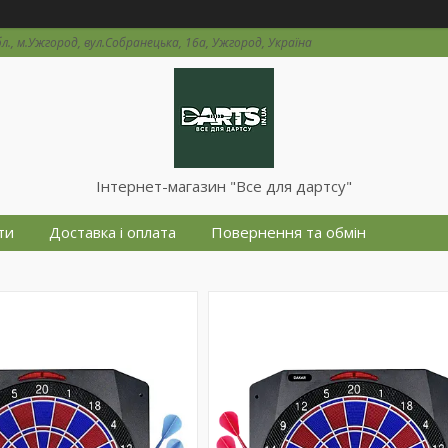
л., м.Ужгород, вул.Собранецька, 16а, Ужгород, Україна
Інтернет-магазин "Все для дартсу"
ти
Доставка і оплата
Повернення та обмін