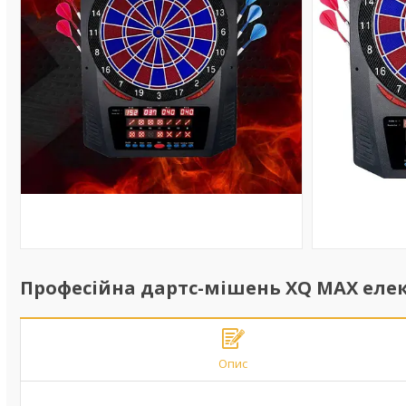
Професійна дартс-мішень XQ MAX еле
Опис