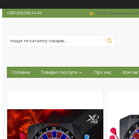
+380 (50) 390-34-36
88000, Закарпатська об
Головна
Товари і послуги
Про нас
Контак