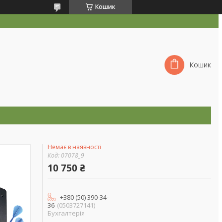
Кошик
Кошик
Немає в наявності
Код:
07078_9
10 750 ₴
+380 (50) 390-34-
36
0503727141
Бухгалтерія