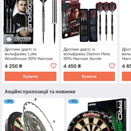
Дротики дартс із
Дротики дартс із
Дрот
вольфраму Luke
вольфраму Damon Heta
вол
Woodhouse 90% Harrows
90% Harrows Англія
Harr
Англія 21 і 23 грами
4 250
4 450
4 6
₴
₴
Купити
Купити
Акційні пропозиції та новинки
–9%
–5%