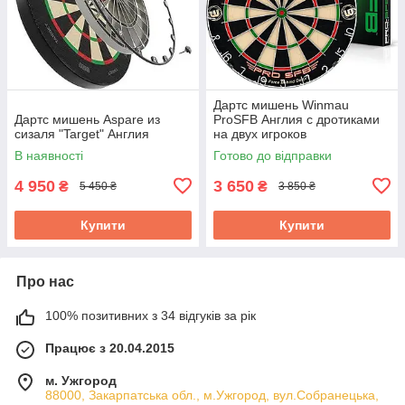
Дартс мишень Winmau
Дартс мишень Aspare из
ProSFB Англия с дротиками
сизаля "Target" Англия
на двух игроков
В наявності
Готово до відправки
4 950
3 650
₴
₴
5 450 ₴
3 850 ₴
Купити
Купити
Про нас
100% позитивних з 34 відгуків за рік
Працює з 20.04.2015
м. Ужгород
88000, Закарпатська обл., м.Ужгород, вул.Собранецька,