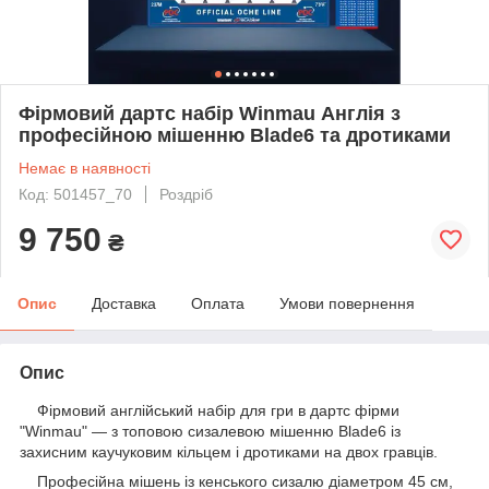
Фірмовий дартс набір Winmau Англія з
професійною мішенню Blade6 та дротиками
Немає в наявності
Код: 501457_70
Роздріб
9 750
₴
Опис
Доставка
Оплата
Умови повернення
Опис
Фірмовий англійський набір для гри в дартс фірми
"Winmau" — з топовою сизалевою мішенню Blade6 із
захисним каучуковим кільцем і дротиками на двох гравців.
Професійна мішень із кенського сизалю діаметром 45 см,