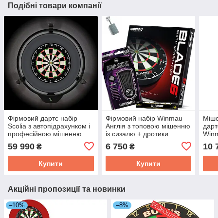
Подібні товари компанії
Фірмовий дартс набір
Фірмовий набір Winmau
Міш
Scolia з автопідрахунком і
Англія з топовою мішенню
дарт
професійною мішенню
із сизалю + дротики
Winm
Blade6 Англія
Apoalypse + стругачка +
2026
59 990
6 750
10 
₴
₴
лінія
захи
Купити
Купити
Акційні пропозиції та новинки
–10%
–8%