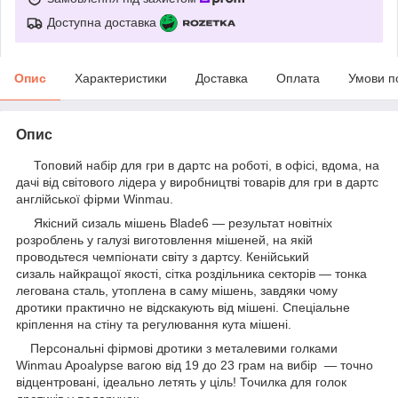
Доступна доставка
Опис
Характеристики
Доставка
Оплата
Умови п
Опис
Топовий набір для гри в дартс на роботі, в офісі, вдома, на
дачі від світового лідера у виробництві товарів для гри в дартс
англійської фірми Winmau.
Якісний сизаль мішень Blade6 — результат новітніх
розроблень у галузі виготовлення мішеней, на якій
проводьтеся чемпіонати світу з дартсу. Кенійський
сизаль найкращої якості, сітка роздільника секторів — тонка
легована сталь, утоплена в саму мішень, завдяки чому
дротики практично не відскакують від мішені. Спеціальне
кріплення на стіну та регулювання кута мішені.
Персональні фірмові дротики з металевими голками
Winmau Apoalypse вагою від 19 до 23 грам на вибір — точно
відцентровані, ідеально летять у ціль! Точилка для голок