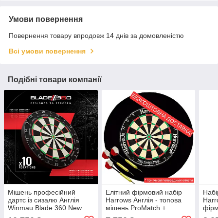
Умови повернення
Повернення товару впродовж 14 днів за домовленістю
Всі умови повернення
Подібні товари компанії
Мішень професійний
Елітний фірмовий набір
Набі
дартс із сизалю Англія
Harrows Англія - топова
Harr
Winmau Blade 360 New
мішень ProMatch +
фірм
2026 з підсвіткою і
фірмова захист + дротики
чорн