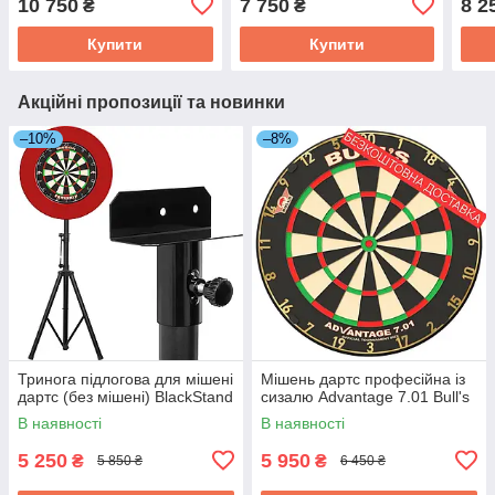
10 750
7 750
8 2
₴
₴
захистом
Harrows + лінія
Купити
Купити
Акційні пропозиції та новинки
–10%
–8%
Тринога підлогова для мішені
Мішень дартс професійна із
дартс (без мішені) BlackStand
сизалю Advantage 7.01 Bull's
В наявності
В наявності
5 250
5 950
₴
₴
5 850 ₴
6 450 ₴