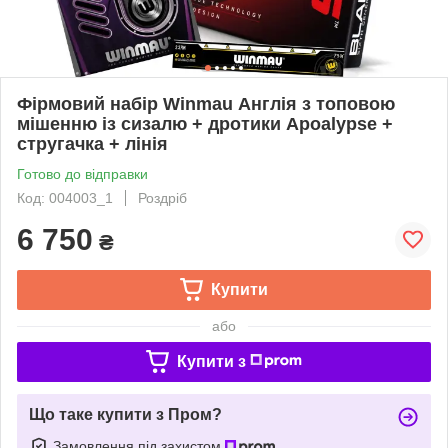
Фірмовий набір Winmau Англія з топовою
мішенню із сизалю + дротики Apoalypse +
стругачка + лінія
Готово до відправки
Код: 004003_1
Роздріб
6 750
₴
Купити
або
Купити з
Що таке купити з Пром?
Замовлення під захистом