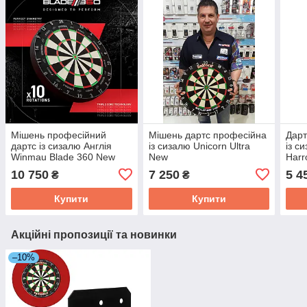
Мішень професійний
Мішень дартс професійна
Дарт
дартс із сизалю Англія
із сизалю Unicorn Ultra
із с
Winmau Blade 360 New
New
Harr
2026 з підсвіткою і
10 750
7 250
5 4
₴
₴
захистом
Купити
Купити
Акційні пропозиції та новинки
–10%