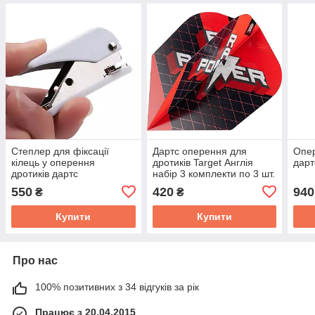
Степлер для фіксації
Дартс оперення для
Опер
кілець у оперення
дротиків Target Англія
дарт
дротиків дартс
набір 3 комплекти по 3 шт.
550
420
940
₴
₴
Купити
Купити
Про нас
100% позитивних з 34 відгуків за рік
Працює з 20.04.2015