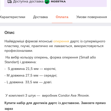
Доступна доставка
Характеристики
Доставка
Оплата
Умови повернення
Опис
Найвідоміші фірмові японські
оперення
дартс із суперміцного
пластику, гнучкі, практично не ламаються, використовуються
професіоналами.
На вибір кольору оперень, форма оперення (Small або
Standart) і довжина:
- S довжина 21,5 мм — короткі,
- М довжина 27,5 мм — середні;
- L довжина 33,5 мм — довгі.
У комплекті 3 штук — виробник Condor Axe Японія.
Купити набір для дротиків дартс із доставкою. Замовте прямо
зараз