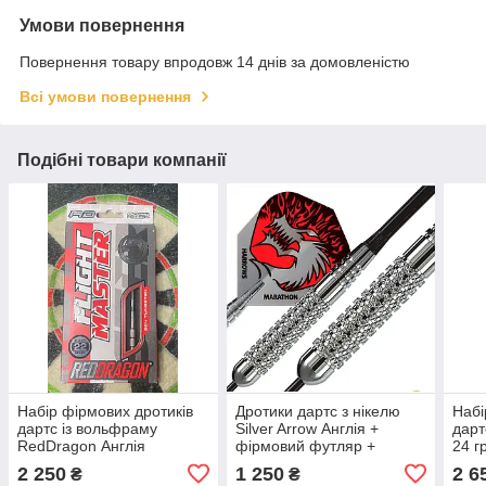
Умови повернення
Повернення товару впродовж 14 днів за домовленістю
Всі умови повернення
Подібні товари компанії
Набір фірмових дротиків
Дротики дартс з нікелю
Набі
дартс із вольфраму
Silver Arrow Англія +
дарт
RedDragon Англія
фірмовий футляр +
24 г
запасні хвостовики +
Англ
2 250
1 250
2 6
₴
₴
стругачка