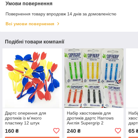
Умови повернення
Повернення товару впродовж 14 днів за домовленістю
Всі умови повернення
Подібні товари компанії
Дартс оперення для
Набір хвостовиків для
Набі
дротиків із м'якого
дротиків дартс Harrows
хвос
пластику 12 штук
Англія Supergrip 2
дарт
комплекти
160
240
65
₴
₴