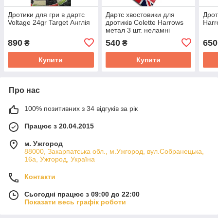
Дротики для гри в дартс
Дартс хвостовики для
Дрот
Voltage 24gr Target Англія
дротиків Colette Harrows
Harr
метал 3 шт. неламні
890
540
650
₴
₴
Купити
Купити
Про нас
100% позитивних з 34 відгуків за рік
Працює з 20.04.2015
м. Ужгород
88000, Закарпатська обл., м.Ужгород, вул.Собранецька,
16а, Ужгород, Україна
Контакти
Сьогодні працює з 09:00 до 22:00
Показати весь графік роботи